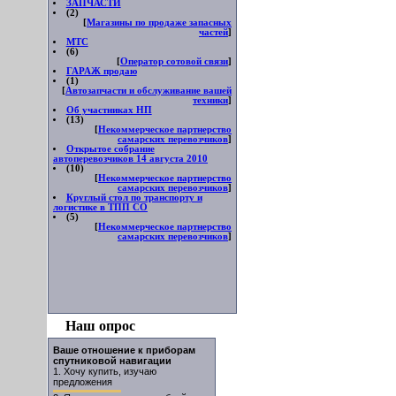
ЗАПЧАСТИ
(2)
[
Магазины по продаже запасных
частей
]
МТС
(6)
[
Оператор сотовой связи
]
ГАРАЖ продаю
(1)
[
Автозапчасти и обслуживание вашей
техники
]
Об участниках НП
(13)
[
Некоммерческое партнерство
самарских перевозчиков
]
Открытое собрание
автоперевозчиков 14 августа 2010
(10)
[
Некоммерческое партнерство
самарских перевозчиков
]
Круглый стол по транспорту и
логистике в ТПП СО
(5)
[
Некоммерческое партнерство
самарских перевозчиков
]
Наш опрос
Ваше отношение к приборам
спутниковой навигации
1.
Хочу купить, изучаю
предложения