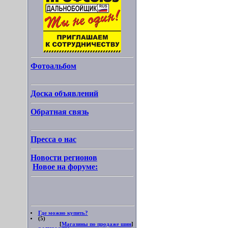
Фотоальбом
Доска объявлений
Обратная связь
Пресса о нас
Новости регионов
Новое на форуме:
Где можно купить?
(5)
[
Магазины по продаже шин
]