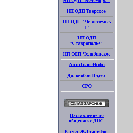
НП ОДП "Беломоры"
НП ОДП Тверское
НП ОДП "Черноземье-
Т"
НП ОДП
"Ставрополье"
НП ОДП Челябинское
АвтоТрансИнфо
Дальнобой-Видео
СРО
Наставление по
общению с ДПС
Расчет ЖД тарифов