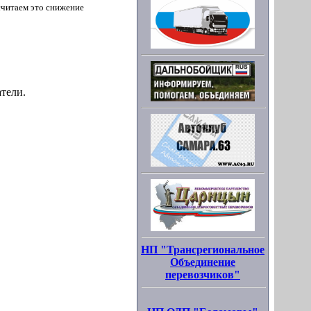
 считаем это снижение
тели.
НП "Трансрегиональное
Объединение
перевозчиков"