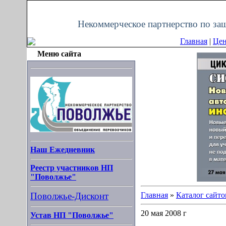
Пятница, 07.08.2026, 18:17
Некоммерческое партнерство по за
Главная
|
Цен
Меню сайта
Наш Ежедневник
Реестр участников НП
"Поволжье"
Поволжье-Дисконт
Главная
»
Каталог сайто
20 мая 2008 г
Устав НП "Поволжье"