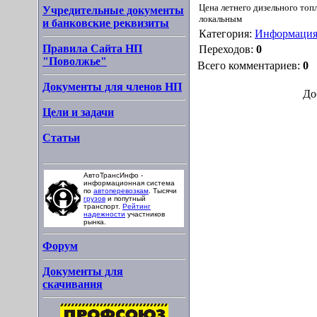
Цена летнего дизельного топ
Учредительные документы
локальным
и банковские реквизиты
Категория:
Информаци
Правила Сайта НП
Переходов:
0
"Поволжье"
Всего комментариев:
0
Документы для членов НП
До
Цели и задачи
Статьи
АвтоТрансИнфо -
информационная система
по
автоперевозкам
. Тысячи
грузов
и попутный
транспорт.
Рейтинг
надежности
участников
рынка.
Форум
Документы для
скачивания