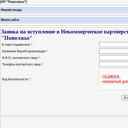
[
НП "Поволжье"
]
Форма входа
Меню сайта
Заявка на вступление в Некоммерческое партнерс
"Поволжье"
E-mail отправителя
*
:
Название Вашей организации
*
:
Ф.И.О. контактного лица
*
:
Телефон контактного лица
*
:
Код безопасности
*
: