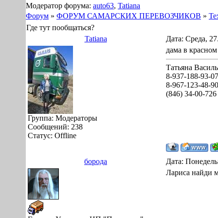
Модератор форума:
auto63
,
Tatiana
Форум
»
ФОРУМ САМАРСКИХ ПЕРЕВОЗЧИКОВ
»
Те
Где тут пообщаться?
Tatiana
Дата: Среда, 27
дама в красном
Татьяна Василь
8-937-188-93-0
8-967-123-48-9
(846) 34-00-726
Группа: Модераторы
Сообщений:
238
Статус:
Offline
борода
Дата: Понедель
Лариса найди 