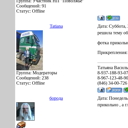
Группа: Участник НП "Поволжье"
Сообщений:
91
Статус:
Offline
Tatiana
Дата: Суббота, 
решила тему о
фотка прикольн
Прикрепления
Татьяна Василь
Группа: Модераторы
8-937-188-93-0
Сообщений:
238
8-967-123-48-9
Статус:
Offline
(846) 34-00-726
борода
Дата: Понедель
прикольно , а г