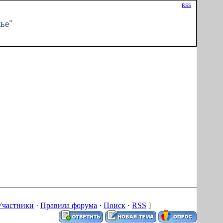
Приветствую Вас
Гость
|
RSS
ье"
Участники
·
Правила форума
·
Поиск
·
RSS
]