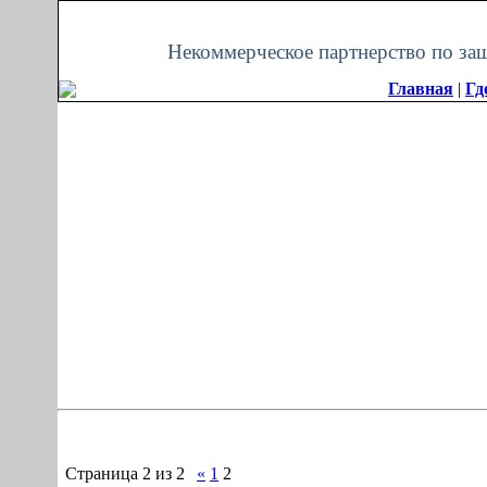
Четверг, 06.08.2026, 08:49
Некоммерческое партнерство по за
Главная
|
Гд
Страница
2
из
2
«
1
2