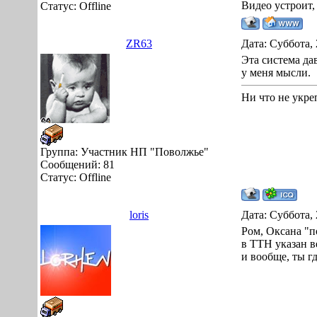
Видео устроит,
Статус:
Offline
ZR63
Дата: Суббота, 
Эта система да
у меня мысли.
Ни что не укре
Группа: Участник НП "Поволжье"
Сообщений:
81
Статус:
Offline
loris
Дата: Суббота, 
Ром, Оксана "п
в ТТН указан в
и вообще, ты г