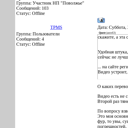
Группа: Участник НП "Поволжье"
Сообщений:
103
Статус:
Offline
TPMS
Дата: Суббота, 
Группа: Пользователи
Quote
(
auto63
)
скажите, а эта 
Сообщений:
4
Статус:
Offline
Удобная штука,
сейчас не лучш
... на сайте р
Видео устроит
О каких перево
Видео есть не 
Второй раз тян
По вопросу взв
Это моя основн
фур, то увы, с
погрешностей, 