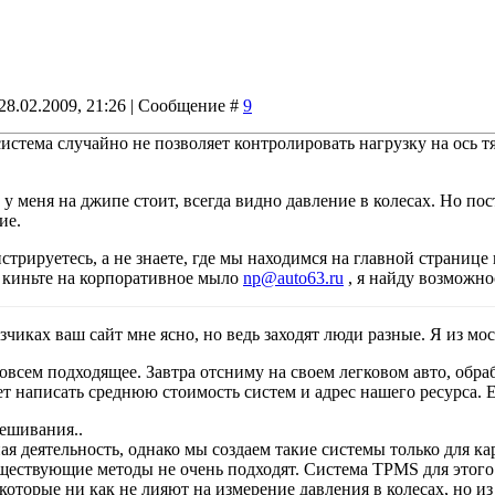
28.02.2009, 21:26 | Сообщение #
9
система случайно не позволяет контролировать нагрузку на ось тяга
 у меня на джипе стоит, всегда видно давление в колесах. Но по
ие.
егистрируетесь, а не знаете, где мы находимся на главной страни
, киньте на корпоративное мыло
np@auto63.ru
, я найду возможно
зчиках ваш сайт мне ясно, но ведь заходят люди разные. Я из мо
совсем подходящее. Завтра отсниму на своем легковом авто, об
ет написать среднюю стоимость систем и адрес нашего ресурса.
ешивания..
ая деятельность, однако мы создаем такие системы только для ка
уществующие методы не очень подходят. Система TPMS для этого 
которые ни как не лияют на измерение давления в колесах, но из 