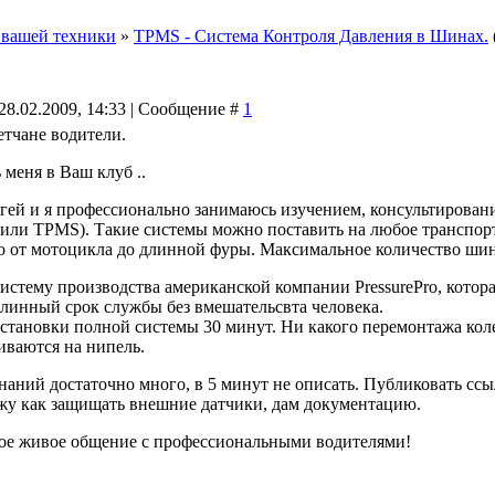
 вашей техники
»
TPMS - Система Контроля Давления в Шинах.
28.02.2009, 14:33 | Сообщение #
1
етчане водители.
меня в Ваш клуб ..
гей и я профессионально занимаюсь изучением, консультирован
и TPMS). Такие системы можно поставить на любое транспортное
но от мотоцикла до длинной фуры. Максимальное количество шин 
истему производства американской компании PressurePro, котор
линный срок службы без вмешательсвта человека.
становки полной системы 30 минут. Ни какого перемонтажа кол
иваются на нипель.
аний достаточно много, в 5 минут не описать. Публиковать ссыл
жу как защищать внешние датчики, дам документацию.
ное живое общение с профессиональными водителями!