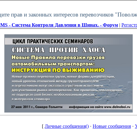
щите прав и законных интересов перевозчиков "Поволж
MS - Система Контроля Давления в Шинах. - Форум
|
Регист
[
Личные сообщения()
·
Новые сообщения
·