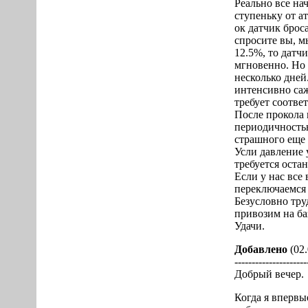
Реально все на
ступеньку от а
ок датчик броса
спросите вы, м
12.5%, то датч
мгновенно. Но 
несколько дней
интенсивно саж
требует соотве
После прокола 
периодичностью
страшного еще 
Усли давление 
требуется остан
Если у нас все
переключаемся 
Безусловно тру
привозим на б
Удачи.
Добавлено
(02.
---------------------
Добрый вечер.
Когда я впервы