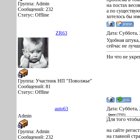
Группа: Аdmin
на постах весо
Сообщений:
232
а по существую
Статус:
Offline
хотелось бы им
ZR63
Дата: Суббота, 
Удобная штука,
сейчас не лучш
Ни что не укре
Группа: Участник НП "Поволжье"
Сообщений:
81
Статус:
Offline
auto63
Дата: Суббота, 
Admin
Quote
(
TPMS
)
Для того чтобы
на сайте регист
Группа: Аdmin
на главной стр
Сообщений:
232