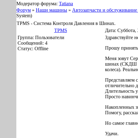
Модератор форума:
Tatiana
Форум
»
Наши машины
»
Автозапчасти и обслуживание
System)
TPMS - Система Контроля Давления в Шинах.
TPMS
Дата: Суббота, 
Группа: Пользователи
Здравствуйте н
Сообщений:
4
Прошу принять 
Статус:
Offline
Меня зовут Сер
шинах (СКДШ ил
колеса). Реаль
Представляем с
отличительно д
Длительность у
Просто навинч
Накопленных зн
Помогу, расска
Но самое глав
Удачи.