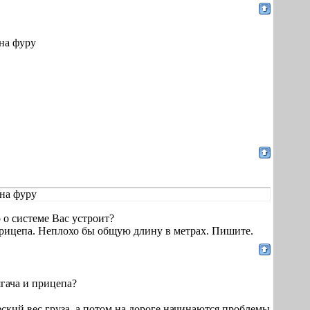
 на фуру
 на фуру
 о системе Вас устроит?
прицепа. Неплохо бы общую длину в метрах. Пишите.
ягача и прицепа?
ский вес груза, а потом на дороге начинаются проблемы