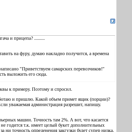
ча и прицепа? .........
ставить на фуру, думаю накладно получится, а времена
це написано "Приветствуем самарских перевозчиков!"
сть выложить его сюда.
сквы к примеру. Поэтому и спросил.
работаю и пришлю. Какой объем примет ящик (порции)?
 Если уважаемая администрация разрешит, напишу.
рьерных машин. Точность там 2%. А вот, что касается
не годится т.к. имеет целый букет дополнительных
за ни точность опреденения закгузки будет супер низка.