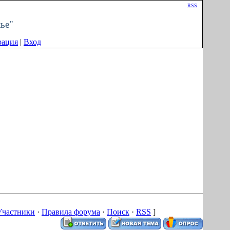
Приветствую Вас
Гость
|
RSS
ье"
рация
|
Вход
Участники
·
Правила форума
·
Поиск
·
RSS
]