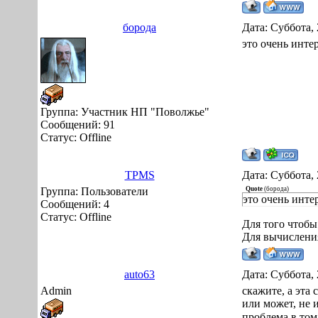
борода
Дата: Суббота, 
это очень инте
Группа: Участник НП "Поволжье"
Сообщений:
91
Статус:
Offline
TPMS
Дата: Суббота, 
Группа: Пользователи
Quote
(
борода
)
это очень инте
Сообщений:
4
Статус:
Offline
Для того чтобы
Для вычисления
auto63
Дата: Суббота, 
Admin
скажите, а эта
или может, не и
проблема в том