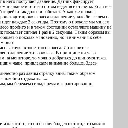
нт в него поступает давление. Датчик фиксирует
оминальное и от него потом ведет все отсчеты. Если все
батарейка так долго и работает. А как же прокол,
происходит прокол колеса и давление упало более чем на
и идет каждые 2 секунды. Поэтому о проколе мы узнаем
колесо пробито и в таком состоянии оставляете машину на
ик посылает сигнал 1 раз в 2 секунды. Таким образом вы
общает о поколах мгновенно, но и внимания к себе
ам она?
сная точка в зоне этого колеса. И слышите с
чено давление этого колеса. В принципе ни чего
дим на мониторе, то можно добраться до шиномонтажа.
 пищим чаще, привлекаем внимание больше. Здесь
личество раз давим стрелку вниз, таким образом
покойно отдыхать.......
ым, мы бережем силы, время и гарантированно
та какого то, то по началу болдел от того, что можно