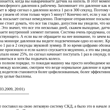
чинается, когда вы наварачиваете датчик на нипель. В этот моме
тмосферного давления к рабочему. Запоминает это давление как н
ет в эфир сигнал о давлении колеса 1 раз в 300 секунд. Поэтому 
ы узнаем об этом только через 5 минут? Конечно нет, если у нас 
ик посылает сигнал немедленно. Повторное отправление посылк
не стоит думать, что все так гладко, допустим вы увидели, что 
. Это значит, что все эти несколько дней, скажем выходные, датч
аете внутренний элемент питания. Система очень продумана, со
тствующего. А если вы не обращаете на нее внимание, то зачем в
на мониоре давления вы видите подсвеченным одно из колес. Кра
 1 раз в 2 секунды звуковой зуммер. В эо время цифрами обозна
не произошло и если калесо спускается медленно, а это мы уви
упало ниже 25%, по сигнал начинает поступать 1 раз в секунду,
овиться и хотя бы подкачать колесо.
 в полном порядке, то покидая машину мы просто необходимое ко
между колесами, смотрим что везде нормальное давление и идем с
д водителя становится более цифилизованным, более эффективн
азу целые быллоны.
03.2009, 20:01)
------------------------
е поставил на свою легковую систему СКД, а было это в начале ле