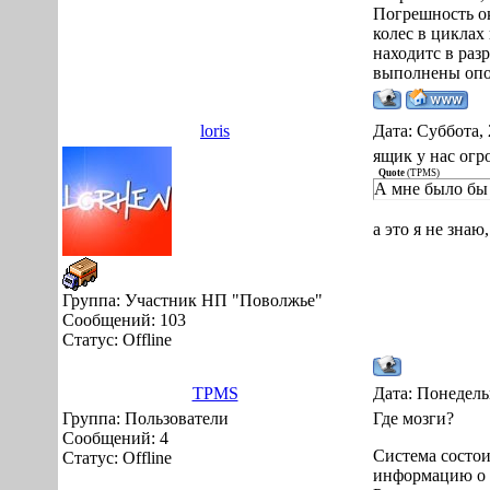
Погрешность ок
колес в циклах
находитс в раз
выполнены опо
loris
Дата: Суббота, 
ящик у нас огр
Quote
(
TPMS
)
А мне было бы 
а это я не знаю
Группа: Участник НП "Поволжье"
Сообщений:
103
Статус:
Offline
TPMS
Дата: Понедель
Группа: Пользователи
Где мозги?
Сообщений:
4
Система состои
Статус:
Offline
информацию о д