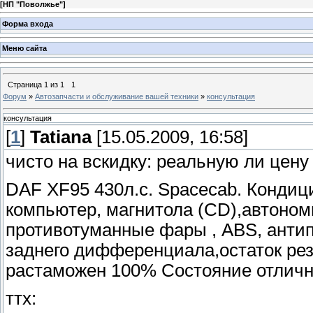
[
НП "Поволжье"
]
Форма входа
Меню сайта
Страница
1
из
1
1
Форум
»
Автозапчасти и обслуживание вашей техники
»
консультация
консультация
[
1
]
Tatiana
[15.05.2009, 16:58]
чисто на вскидку: реальную ли цену
DAF XF95 430л.с. Spacecab. Кондици
компьютер, магнитола (CD),автономн
противотуманные фары , ABS, антип
заднего дифференциала,остаток ре
растаможен 100% Состояние отличн
ттх: