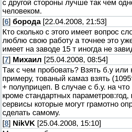
с другой стороны лучше так чем одн
человеком.
[
6
]
борода
[22.04.2008, 21:53]
Кто сколько с этого имеет вопрос с
люблю свою работу а точнее это уж
имеет на заводе 15 т иногда не зав
[
7
]
Михаил
[25.04.2008, 08:54]
Так с чем пробовать? Взять б.у или
примеру, тованый камаз взять (1095т.
+ полуприцеп. В случае с б.у. на чт
кроме стандартных параметров:год, п
сервисы которые могут грамотно опр
сделать самому.
[
8
]
NikVK
[25.04.2008, 15:10]