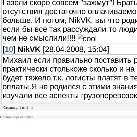
Газели скоро совсем "зажмут"! Брать
отсутствия достаточно оплачиваемо
больше. И потом, NikVK, вы что ро
если бы все так рассуждали то люди
чем не смыслили!!!!
[
10
]
NikVK
[28.04.2008, 15:04]
Михаил если правильно поставить р
практически столькоже сколько и на
будет тяжело,т.к. логисты платят в 
оплаты.Я не родился с этими знани
изучали все аспекты грузоперевозо
Страница
1
из
1
1
Полная версия сайта