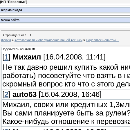
[
НП "Поволжье"
]
Форма входа
Меню сайта
Страница
1
из
1
1
Форум
»
Автозапчасти и обслуживание вашей техники
»
Поделитесь опытом !!!
Поделитесь опытом !!!
[
1
]
Михаил
[16.04.2008, 11:41]
Не так давно решил купить какой ни
работать) посоветуйте что взять в н
скромный вопрос кто что с этого де
[
2
]
auto63
[16.04.2008, 16:46]
Михаил, своих или кредитных 1,3мл
Вы сами планируете быть за рулем
Какое-нибудь отношение к перевоз