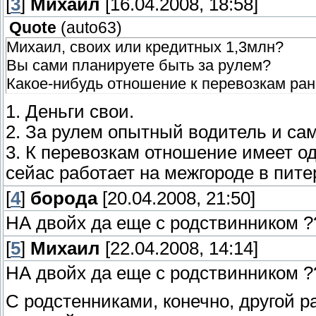
[
3
]
Михаил
[16.04.2008, 18:58]
Quote
(
auto63
)
Михаил, своих или кредитных 1,3млн?
Вы сами планируете быть за рулем?
Какое-нибудь отношение к перевозкам ра
1. Деньги свои.
2. За рулем опытный водитель и сам
3. К перевозкам отношение имеет од
сейас работает на межгороде в пит
[
4
]
борода
[20.04.2008, 21:50]
НА двойх да еще с родствинником ?
[
5
]
Михаил
[22.04.2008, 14:14]
НА двойх да еще с родствинником ?
С родстенниками, конечно, другой р