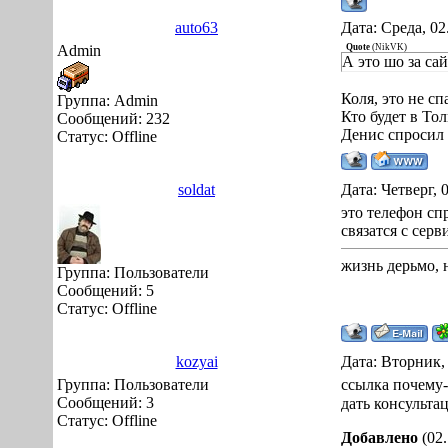
auto63
Дата: Среда, 02
Admin
Quote
(
NikVK
)
А это шо за са
Коля, это не с
Группа: Аdmin
Кто будет в Тол
Сообщений:
232
Денис спросил 
Статус:
Offline
soldat
Дата: Четверг, 
это телефон сп
связатся с серв
жизнь дерьмо, 
Группа: Пользователи
Сообщений:
5
Статус:
Offline
kozyai
Дата: Вторник,
Группа: Пользователи
ссылка почему-
Сообщений:
3
дать консульта
Статус:
Offline
Добавлено
(02.