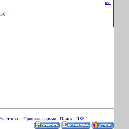
Приветствую Вас
Гость
|
RSS
ье"
Участники
·
Правила форума
·
Поиск
·
RSS
]