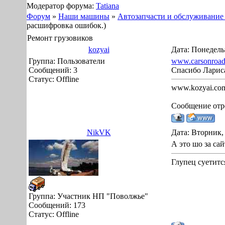
Модератор форума:
Tatiana
Форум
»
Наши машины
»
Автозапчасти и обслуживание
расшифровка ошибок.)
Ремонт грузовиков
kozyai
Дата: Понедель
Группа: Пользователи
www.carsonroa
Сообщений:
3
Спасибо Ларис
Статус:
Offline
www.kozyai.co
Сообщение отр
NikVK
Дата: Вторник,
А это шо за са
Глупец суетится
Группа: Участник НП "Поволжье"
Сообщений:
173
Статус:
Offline