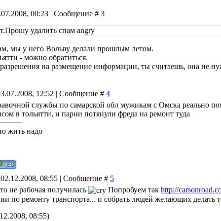
.07.2008, 00:23 | Сообщение #
3
йт.Прошу удалить спам angry
пам, мы у него Вольву делали прошлым летом.
ьятти - можно обратиться.
разрешения на размещение информации, ты считаешь, она не ну
03.07.2008, 12:52 | Сообщение #
4
равочной службы по самарской обл мужикам с Омска реально по
исом в тольятти, и парни потянули фреда на ремонт туда
но жить надо
 02.12.2008, 08:55 | Сообщение #
5
то не рабочая получилась
Попробуем так
http://carsonroad.
ции по ремонту транспорта... и собрать людей желающих делать 
12.2008, 08:55)