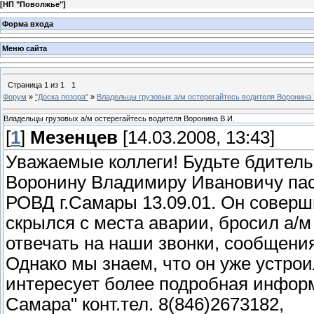
[
НП "Поволжье"
]
Форма входа
Меню сайта
Страница
1
из
1
1
Форум
»
"Доска позора"
»
Владельцы грузовых а/м остерегайтесь водителя Воронина 
Владельцы грузовых а/м остерегайтесь водителя Воронина В.И.
[
1
]
Мезенцев
[14.03.2008, 13:43]
Уважаемые коллеги! Будьте бдитель
Воронину Владимиру Ивановичу пас
РОВД г.Самары 13.09.01. Он соверш
скрылся с места аварии, бросил а/м
отвечать на наши звонки, сообщения,
Однако мы знаем, что он уже устрои
интересует более подробная инфор
Самара" конт.тел. 8(846)2673182,