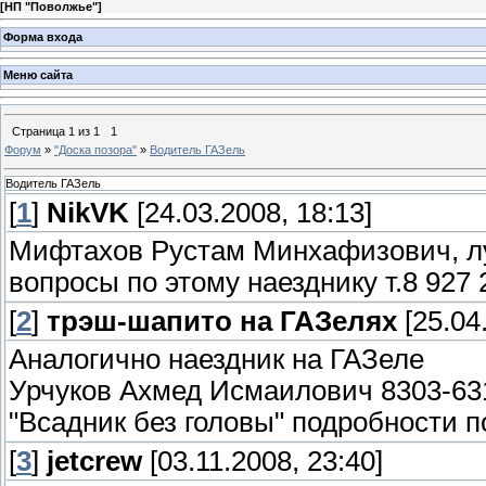
[
НП "Поволжье"
]
Форма входа
Меню сайта
Страница
1
из
1
1
Форум
»
"Доска позора"
»
Водитель ГАЗель
Водитель ГАЗель
[
1
]
NikVK
[24.03.2008, 18:13]
Мифтахов Рустам Минхафизович, лу
вопросы по этому наезднику т.8 927
[
2
]
трэш-шапито на ГАЗелях
[25.04
Аналогично наездник на ГАЗеле
Урчуков Ахмед Исмаилович 8303-631
"Всадник без головы" подробности 
[
3
]
jetcrew
[03.11.2008, 23:40]