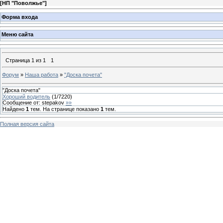
[
НП "Поволжье"
]
Форма входа
Меню сайта
Страница
1
из
1
1
Форум
»
Наша работа
»
"Доска почета"
"Доска почета"
Хороший водитель
(
1
/
7220
)
Сообщение от:
stepakov
»»
Найдено
1
тем. На странице показано
1
тем.
Полная версия сайта