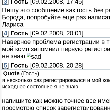
[
3
]
Гость
[09.02.2008, 17:45]
Пишу это сообщение как гость без р
Борода, попробуйте еще раз написат
Лариса
[
4
]
Гость
[09.02.2008, 20:01]
Наверное проблема регистрации в то
мой комп запомнил первую регистра
не знаю
[
5
]
Гость
[09.02.2008, 20:28]
Quote
(
Гость
)
я несколько раз регистрировался и мой ко
исходное состояние я не знаю
напишите как можно точнее все имен
просмотрю список зарегистрированн