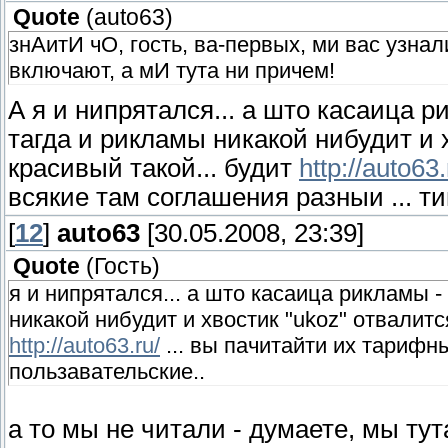
Quote
(
auto63
)
знАитИ чО, гость, ва-первых, ми вас узнал
включают, а мИ тута ни причем!
А я и нипрятался... а што касаица р
тагда и рикламы никакой нибудит и 
красивый такой... будит
http://auto63.
всякие там соглашения разныи ... ти
[
12
]
auto63
[30.05.2008, 23:39]
Quote
(
Гость
)
я и нипрятался... а што касаица рикламы -
никакой нибудит и хвостик "ukoz" отвалитс
http://auto63.ru/
... вы пачитайти их тарифн
пользавательские..
а то мы не читали - думаете, мы ту