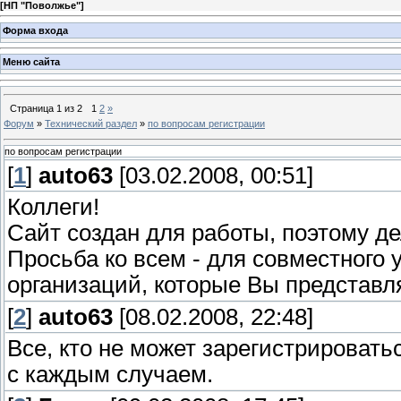
[
НП "Поволжье"
]
Форма входа
Меню сайта
Страница
1
из
2
1
2
»
Форум
»
Технический раздел
»
по вопросам регистрации
по вопросам регистрации
[
1
]
auto63
[03.02.2008, 00:51]
Коллеги!
Сайт создан для работы, поэтому д
Просьба ко всем - для совместного
организаций, которые Вы представл
[
2
]
auto63
[08.02.2008, 22:48]
Все, кто не может зарегистрировать
с каждым случаем.