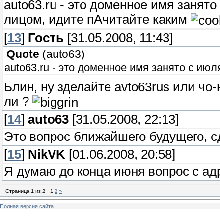
auto63.ru - это доменное имя занят
лицом, идите пАчитайте каким
[
13
]
Гость
[31.05.2008, 11:43]
Quote
(
auto63
)
auto63.ru - это доменное имя занято с ию
Блин, ну зделайте avto63rus или чо-
ли ?
[
14
]
auto63
[31.05.2008, 22:13]
Это вопрос ближайшего будущего, сд
[
15
]
NikVK
[01.06.2008, 20:58]
Я думаю до конца июня вопрос с а
Страница
1
из
2
1
2
»
Полная версия сайта