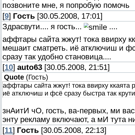
позвоните мне, я попробую помочь
[
9
]
Гость
[30.05.2008, 17:01]
Здрасвути.... я гость...
....
аффтары сайта жжут! тока ввирху к
мешаит сматреть. иё атключиш и фс
сразу так удобно становица....
[
10
]
auto63
[30.05.2008, 21:51]
Quote
(
Гость
)
аффтары сайта жжут! тока ввирху ккаята 
иё атключиш и фсё сразу быстра так крутиц
знАитИ чО, гость, ва-первых, ми вас
энту рекламу включают, а мИ тута н
[
11
]
Гость
[30.05.2008, 22:13]