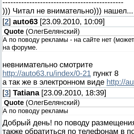
---------------------------------------------
))) Читал не внимательно))) нашел...
[
2
]
auto63
[23.09.2010, 10:09]
Quote
(
ОлегБелянский
)
А по поводу рекламы - на сайте нет (може
на форуме.
невнимательно смотрите
http://auto63.ru/index/0-21
пункт 8
а так же в электронном виде
http://a
[
3
]
Tatiana
[23.09.2010, 18:39]
Quote
(
ОлегБелянский
)
А по поводу рекламы
Добрый день! по поводу размещени
также обратиться по телефонам в п