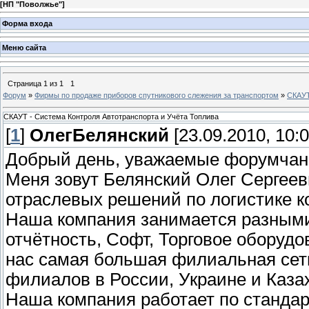
[
НП "Поволжье"
]
Форма входа
Меню сайта
Страница
1
из
1
1
Форум
»
Фирмы по продаже приборов спутникового слежения за транспортом
»
СКАУТ
СКАУТ - Система Контроля Автотранспорта и Учёта Топлива
[
1
]
ОлегБелянский
[23.09.2010, 10:0
Добрый день, уважаемые форумчан
Меня зовут Белянский Олег Сергеев
отраслевых решений по логистике ко
Наша компания занимается разными
отчётность, Софт, Торговое оборудо
нас самая большая филиальная сет
филиалов в России, Украине и Каза
Наша компания работает по стандар