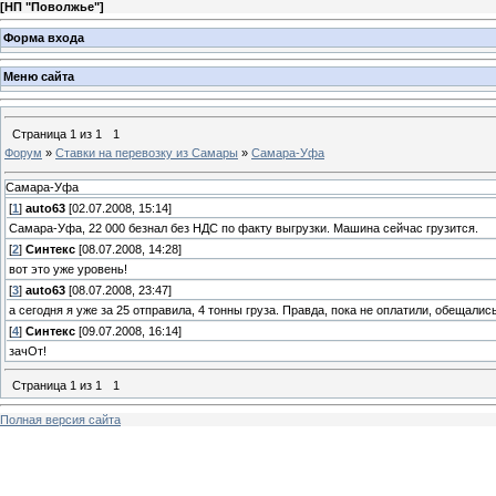
[
НП "Поволжье"
]
Форма входа
Меню сайта
Страница
1
из
1
1
Форум
»
Ставки на перевозку из Самары
»
Самара-Уфа
Самара-Уфа
[
1
]
auto63
[02.07.2008, 15:14]
Самара-Уфа, 22 000 безнал без НДС по факту выгрузки. Машина сейчас грузится.
[
2
]
Синтекс
[08.07.2008, 14:28]
вот это уже уровень!
[
3
]
auto63
[08.07.2008, 23:47]
а сегодня я уже за 25 отправила, 4 тонны груза. Правда, пока не оплатили, обещали
[
4
]
Синтекс
[09.07.2008, 16:14]
зачОт!
Страница
1
из
1
1
Полная версия сайта