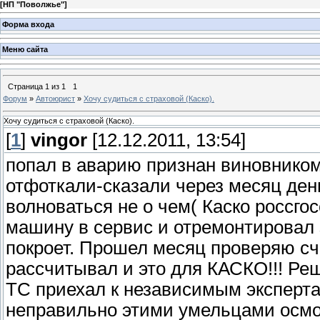
[
НП "Поволжье"
]
Форма входа
Меню сайта
Страница
1
из
1
1
Форум
»
Автоюрист
»
Хочу судиться с страховой (Каско).
Хочу судиться с страховой (Каско).
[
1
]
vingor
[12.12.2011, 13:54]
попал в аварию признан виновнико
отфоткали-сказали через месяц день
волноваться не о чем( Каско россгос
машину в сервис и отремонтировал з
покроет. Прошел месяц проверяю сч
рассчитывал и это для КАСКО!!! Ре
ТС приехал к независимым экспертам
неправильно этими умельцами осмо