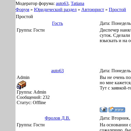
Модератор форума:
auto63
,
Tatiana
Форум
»
Юридический раздел
»
Автоюрист
»
Простой
Простой
Гость
Дата: Понедель
Группа: Гости
Диспечер нанял
суток. Сделали
взыскать и на 
auto63
Дата: Понедель
Admin
Вы не очень по
но мне кажется
Тут с заявкой-т
Группа: Аdmin
Сообщений:
232
Статус:
Offline
Фролов Д.В.
Дата: Вторник,
Группа: Гости
На основании о
сожалению, быв