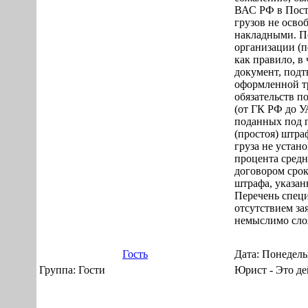
ВАС РФ в Поста
грузов не осво
накладными. П
организации (п
как правило, в
документ, под
оформленной т
обязательств п
(от ГК РФ до У
поданных под п
(простоя) штра
груза не устан
процента средн
договором срок
штрафа, указан
Перечень специ
отсутствием за
немыслимо сл
Гость
Дата: Понедель
Группа: Гости
Юрист - Это де