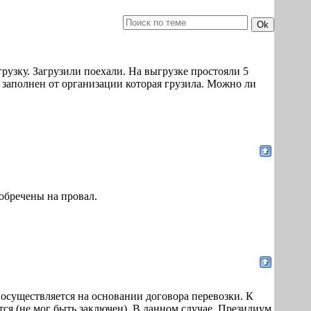
узку. Загрузили поехали. На выгрузке простояли 5
 заполнен от организации которая грузила. Можно ли
 обречены на провал.
осуществляется на основании договора перевозки. К
ся (не мог быть заключен). В данном случае, Президиум