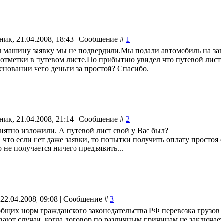
ник, 21.04.2008, 18:43 | Сообщение #
1
 машину заявку мы не подвердили.Мы подали автомобиль на загр
 отметки в путевом листе.По прибытию увидел что путевой лист
основании чего деньги за простой? Спасибо.
ник, 21.04.2008, 21:14 | Сообщение #
2
нятно изложили. А путевой лист свой у Вас был?
, что если нет даже заявки, то попытки получить оплату простоя
о не получается ничего предъявить...
 22.04.2008, 09:08 | Сообщение #
3
бщих норм гражданского законодательства РФ перевозка грузов 
ают случаи, когда договор по различным причинам не заключает