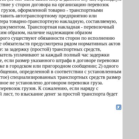
тствие у сторон договора на организацию перевозок
е грузов, оформленной товарно - транспортными
тавить автотранспортному предприятию или
ктера товарно-транспортную накладную, составляемую,
 документом. Транспортная накладная - перевозочный
ким образом, наличие надлежащим образом
орого существуют обязанности сторон по исполнению
ие обязательств предусмотрена рядом нормативных актов
: за задержку (простой) транспортных средств,
учатель уплачивают за каждый полный час задержки
ае, если размер указанного штрафа в договоре перевозки
озке в городском или пригородном сообщении; 2) одного
общении, определенной в соответствии с установленным
стое) специализированных транспортных средств размер
 иное не установлено договором перевозки груза.
еревозок грузов. К сожалению, если наряду с
 лист, то взыскание денег за простой транспорта будет