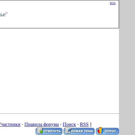
Приветствую Вас
Гость
|
RSS
ье"
Участники
·
Правила форума
·
Поиск
·
RSS
]