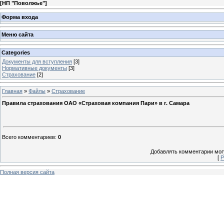
[
НП "Поволжье"
]
Форма входа
Меню сайта
Categories
Документы для вступления
[3]
Нормативные документы
[3]
Страхование
[2]
Главная
»
Файлы
»
Страхование
Правила страхования ОАО «Страховая компания Пари» в г. Самара
Всего комментариев
:
0
Добавлять комментарии могу
[
Р
Полная версия сайта