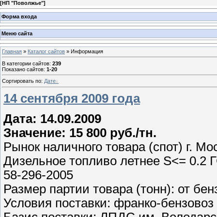
[
НП "Поволжье"
]
Форма входа
Меню сайта
Главная
»
Каталог сайтов
» Информация
В категории сайтов
:
239
Показано сайтов
:
1-20
Сортировать по
:
Дате
14 сентября 2009 года
Дата: 14.09.2009
Значение: 15 800 руб./тн.
Рынок наличного товара (спот) г. Мо
Дизельное топливо летнее S<= 0.2 Г
58-296-2005
Размер партии товара (тонн): от бен
Условия поставки: франко-бензовоз
Базис поставки: ЛПДС им. Володарс