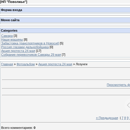
[
НП "Поволжье"
]
Форма входа
Меню сайта
Categories
Самара
[3]
Наши машины
[8]
Забастовка транспортников в Новосиб
[5]
Россия глазами дальнобойщика
[0]
Акция протеста 24 мая
[17]
Собрание перевозчиков Самары 29 мая
[7]
Главная
»
Фотоальбом
»
Акция протеста 24 мая
» Лозунги
Просмотреть ф
« Предыдущая
|
7
8
9
Всего комментариев
:
0