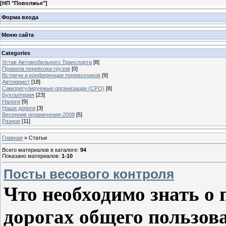
[
НП "Поволжье"
]
Форма входа
Меню сайта
Categories
Устав Автомобильного Транспорта
[8]
Правила перевозки грузов
[0]
Встречи и конференции перевозчиков
[9]
Автоюрист
[18]
Саморегулируемые организации (СРО)
[8]
Бухгалтерия
[23]
Налоги
[9]
Наши дороги
[3]
Весенние ограничения-2008
[5]
Разное
[11]
Главная
»
Статьи
Всего материалов в каталоге
:
94
Показано материалов
:
1-10
Посты весового контроля
Что необходимо знать о 
дорогах общего пользов