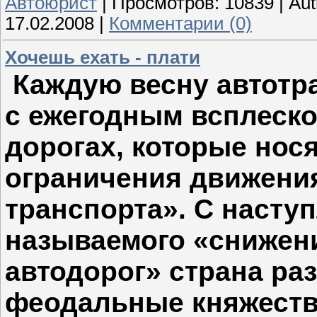
Автоюрист
|
Просмотров:
10839
|
Aut
17.02.2008
|
Комментарии (0)
Хочешь ехать - плати
Каждую весну автотр
с ежегодным всплеско
дорогах, которые нос
ограничения движени
транспорта». С насту
называемого «снижен
автодорог» страна ра
феодальные княжества