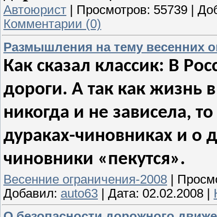
Автоюрист
|
Просмотров:
55739
|
До
Комментарии (0)
Размышления на тему весенних о
Как сказал классик: В Ро
дороги. А так как жизнь 
никогда и не зависела, т
дураках-чиновниках и о д
чиновники «пекутся».
Весенние ограничения-2008
|
Просм
Добавил:
auto63
|
Дата:
02.02.2008
|
О безопасности дорожного движ