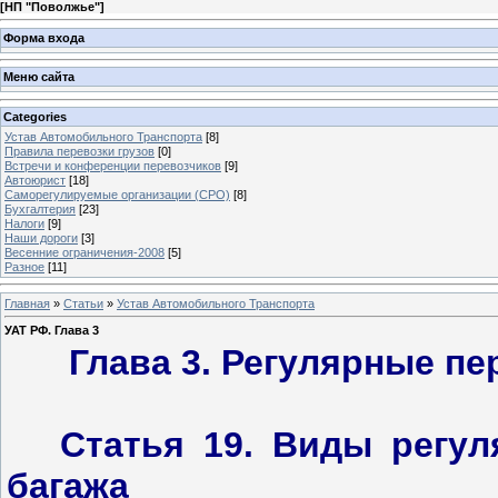
[
НП "Поволжье"
]
Форма входа
Меню сайта
Categories
Устав Автомобильного Транспорта
[8]
Правила перевозки грузов
[0]
Встречи и конференции перевозчиков
[9]
Автоюрист
[18]
Саморегулируемые организации (СРО)
[8]
Бухгалтерия
[23]
Налоги
[9]
Наши дороги
[3]
Весенние ограничения-2008
[5]
Разное
[11]
Главная
»
Статьи
»
Устав Автомобильного Транспорта
УАТ РФ. Глава 3
Глава 3. Регулярные пе
Статья 19. Виды регу
багажа