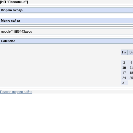
[
НП "Поволжье"
]
Форма входа
Меню сайта
googleffffffff8443aecc
Calendar
Пн
Вт
3
4
10
11
17
18
24
25
31
Полная версия сайта