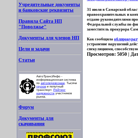
Учредительные документы
31 июля в Самарской облас
и банковские реквизиты
правоохранительных и конт
отдано руководителями пр
Правила Сайта НП
Федеральной службы по фин
"Поволжье"
заместитель прокурора Сам
Документы для членов НП
Как сообщила
облпрокурат
устранение нарушений дейс
Цели и задачи
спекуляциями, способствую
Просмотров: 5050 | Да
Статьи
АвтоТрансИнфо -
информационная система
по
автоперевозкам
. Тысячи
грузов
и попутный
транспорт.
Рейтинг
надежности
участников
рынка.
Форум
Документы для
скачивания