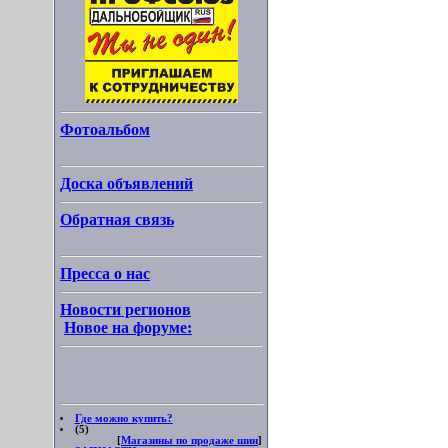
Фотоальбом
Доска объявлений
Обратная связь
Пресса о нас
Новости регионов
Новое на форуме:
Где можно купить?
(5)
[
Магазины по продаже шин
]