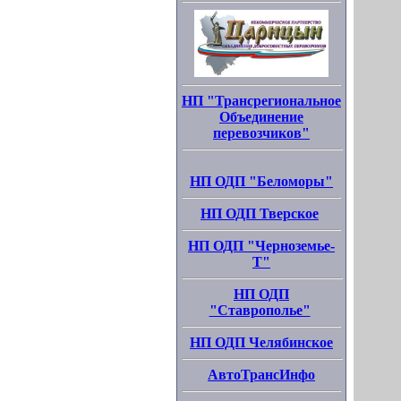
НП "Трансрегиональное
Объединение
перевозчиков"
НП ОДП "Беломоры"
НП ОДП Тверское
НП ОДП "Черноземье-
Т"
НП ОДП
"Ставрополье"
НП ОДП Челябинское
АвтоТрансИнфо