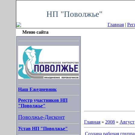
Пятница, 07.08.2026, 06:39
НП "Поволжье"
Главная
|
Рег
Меню сайта
Наш Ежедневник
Реестр участников НП
"Поволжье"
Поволжье-Дисконт
Главная
»
2008
»
Август
Устав НП "Поволжье"
Cоздана рабочая группа