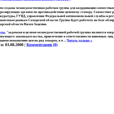
ти создана межведомственная рабочая группа для координации совместных
ролирующих органов по противодействию ценовому сговору. Совместное р
окуратуры, ГУВД, управления Федеральной антимонопольной службы и рег
ансовым рынкам Самарской области. Группа будет работать на базе облпр
арской области Вилен Зацепин.
ура
, "задачами и целями межведомственной рабочей группы являются опер
твующего законодательства, привлечение к ответственности виновных ли
щими повышению цен на ряд товаров, в п
...
Читать дальше »
та:
03.08.2008
|
Комментарии (0)