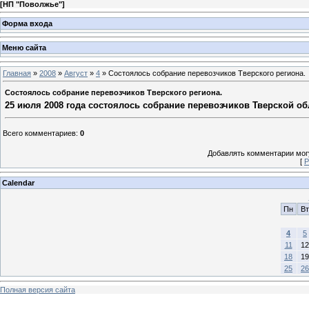
[
НП "Поволжье"
]
Форма входа
Меню сайта
Главная
»
2008
»
Август
»
4
» Состоялось собрание перевозчиков Тверского региона.
Состоялось собрание перевозчиков Тверского региона.
25 июля 2008 года состоялось собрание перевозчиков Тверской об
Всего комментариев
:
0
Добавлять комментарии могу
[
Р
Calendar
Пн
Вт
4
5
11
12
18
19
25
26
Полная версия сайта