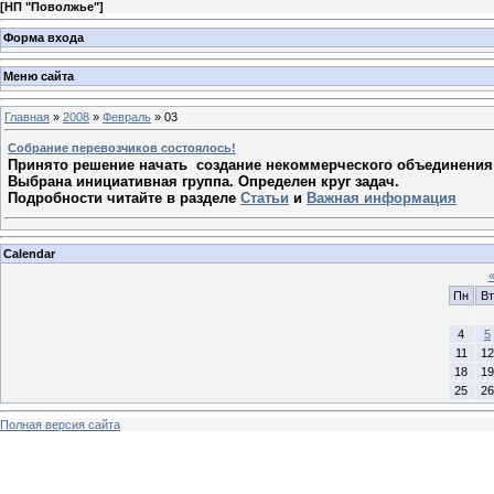
[
НП "Поволжье"
]
Форма входа
Меню сайта
Главная
»
2008
»
Февраль
»
03
Собрание перевозчиков состоялось!
Принято решение начать создание некоммерческого объединения 
Выбрана инициативная группа. Определен круг задач.
Подробности читайте в разделе
Статьи
и
Важная информация
Calendar
Пн
Вт
4
5
11
12
18
19
25
26
Полная версия сайта