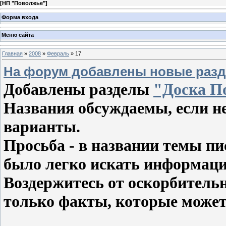
[
НП "Поволжье"
]
Форма входа
Меню сайта
Главная
»
2008
»
Февраль
»
17
На форум добавлены новые раз
Добавлены разделы
"Доска П
Названия обсуждаемы, если не
варианты.
Просьба - в названии темы п
было легко искать информац
Воздержитесь от оскорбитель
только факты, которые может